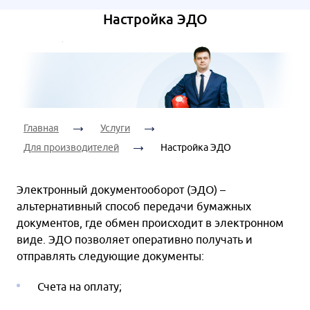
Ваш
Дата
телефон:
Я согласен на
Настройка ЭДО
консультации:
обработку
персональных
данных
Я согласен на
Время
обработку
Я согласен на
консультации:
персональных
обработку
данных
персональных
Главная
Услуги
данных
Для производителей
Настройка ЭДО
Я согласен на
обработку
Электронный документооборот (ЭДО) –
персональных
альтернативный способ передачи бумажных
данных
документов, где обмен происходит в электронном
виде. ЭДО позволяет оперативно получать и
отправлять следующие документы:
Счета на оплату;