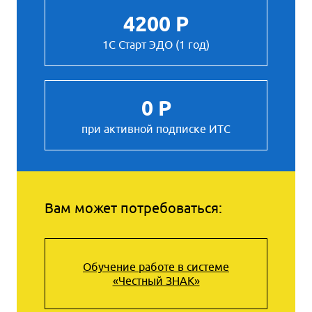
4200 Р
1С Старт ЭДО (1 год)
0 Р
при активной подписке ИТС
Вам может потребоваться:
Обучение работе в системе
«Честный ЗНАК»